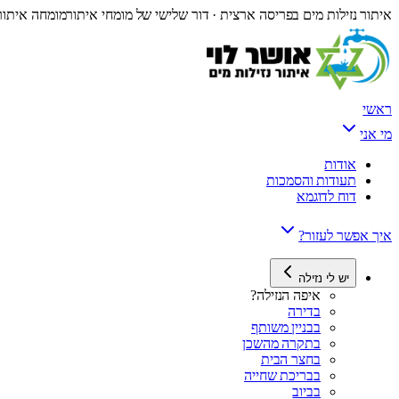
איתור נזילות מים בפריסה ארצית · דור שלישי של מומחי איתור
מומחה איתור 
ראשי
מי אני
אודות
תעודות והסמכות
דוח לדוגמא
איך אפשר לעזור?
יש לי נזילה
איפה הנזילה?
בדירה
בבניין משותף
בתקרה מהשכן
בחצר הבית
בבריכת שחייה
בביוב