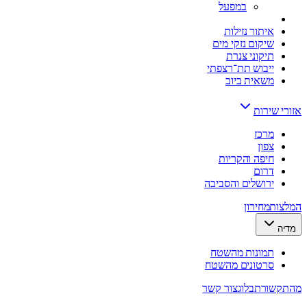
במפעל
איתור נזילות
שיקום נזקי מים
תיקוני צנרת
ייבוש תת־רצפתי
משאית ביוב
אזורי שירות
מרכז
צפון
חיפה והקריות
דרום
ירושלים והסביבה
המלצות
מחירון
מדיה
תמונות מהשטח
סרטונים מהשטח
מהתקשורת
בלוג
צור קשר