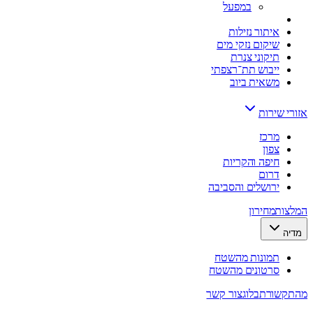
במפעל
איתור נזילות
שיקום נזקי מים
תיקוני צנרת
ייבוש תת־רצפתי
משאית ביוב
אזורי שירות
מרכז
צפון
חיפה והקריות
דרום
ירושלים והסביבה
המלצות
מחירון
מדיה
תמונות מהשטח
סרטונים מהשטח
מהתקשורת
בלוג
צור קשר