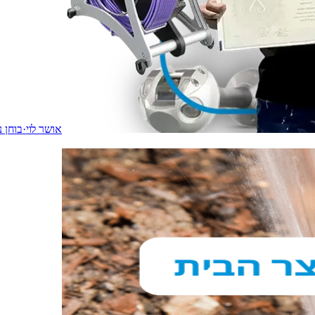
אושר לוי
·
בוחן נ