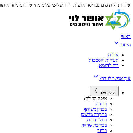
איתור נזילות מים בפריסה ארצית · דור שלישי של מומחי איתור
מומחה איתור 
ראשי
מי אני
אודות
תעודות והסמכות
דוח לדוגמא
איך אפשר לעזור?
יש לי נזילה
איפה הנזילה?
בדירה
בבניין משותף
בתקרה מהשכן
בחצר הבית
בבריכת שחייה
בביוב