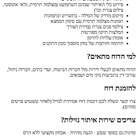
פירוט כלי האיתור שבהם השתמשנו (מצלמה תרמית, גלאי אקוסטי,
צילום צנרת וכו')
מיקום מדויק של הנזילה - בתשריט ובתמונות
תמונות מצלמה תרמית עם סימון הממצא
צילומי פנים צנרת במידת הצורך
המלצות תיקון מפורטות
אומדן עלויות לתיקון
חתימה וחותמת של בוחן מוסמך מכון התקנים
למי הדוח מתאים?
הדוח מתאים לבעלי דירות מול חברות הביטוח, ועדי בתים, חברות ניהול,
עורכי דין בתביעות נזקי מים ושמאים.
להזמנת דוח
צרו קשר ונשלח לכם דוגמת דוח אמיתית למייל (לאחר טשטוש פרטים
מזהים).
צריכים שירות איתור נזילות?
זמינות גם בסופי שבוע · הגעה מהירה · אבחון מקצועי ללא הרס