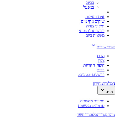
בביוב
במפעל
איתור נזילות
שיקום נזקי מים
תיקוני צנרת
ייבוש תת־רצפתי
משאית ביוב
אזורי שירות
מרכז
צפון
חיפה והקריות
דרום
ירושלים והסביבה
המלצות
מחירון
מדיה
תמונות מהשטח
סרטונים מהשטח
מהתקשורת
בלוג
צור קשר