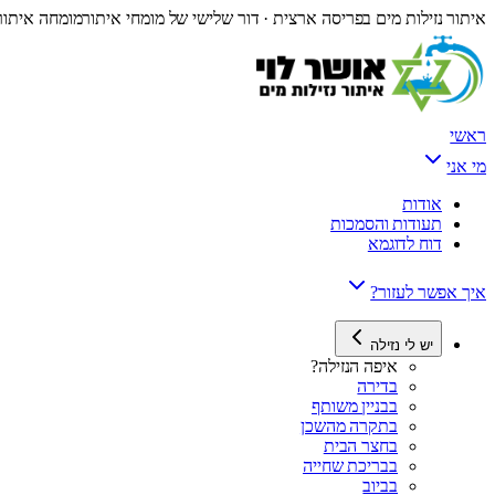
איתור נזילות מים בפריסה ארצית · דור שלישי של מומחי איתור
מומחה איתור 
ראשי
מי אני
אודות
תעודות והסמכות
דוח לדוגמא
איך אפשר לעזור?
יש לי נזילה
איפה הנזילה?
בדירה
בבניין משותף
בתקרה מהשכן
בחצר הבית
בבריכת שחייה
בביוב