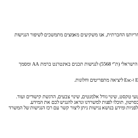
ו פועלים בהתאם לחוק שוויון זכויות לאנשים עם מוגבלויות תשע"ג-2013 ולתקנותיו. כחלק מאחריותנו החברתית, אנו משקיעים מאמצים מתמשכים לשיפור הנגישות
אתר זה עומד בדרישות תקנות שוויון זכויות לאנשים עם מוגבלות (התאמות נגישות לשירות), התשע"ג-2013. התאמות הנגישות בוצעו עפ"י המלצות התקן הישראלי (ת"י 5568) לנגישות תכנים באינטרנט ברמת AA ומסמך
ניות ומידע בנושא נגישות ניתן ליצור קשר עם רכז הנגישות של המשרד