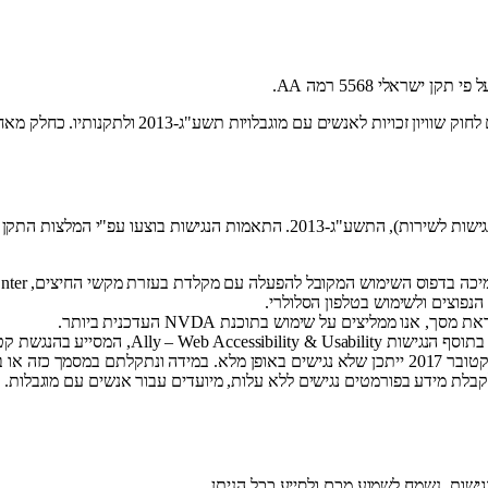
שראלי 5568 רמה AA.
מחויב להעניק שירות שווה ונגיש לכל לקוחותיו. אנ
וש המקובל להפעלה עם מקלדת בעזרת מקשי החיצים, Enter ו-Esc ליציאה מתפריטים וחלונות.
נפוצים ולשימוש בטלפון הסלולרי.
ו ממליצים על שימוש בתוכנת NVDA העדכנית ביותר.
, המסייע בהנגשת קטעי טקסט, שינוי גודל אלמנטים, שינוי צבעים, הדגשת קישורים ועוד.
 להנגיש לכם את המידע.
בלת מידע בפורמטים נגישים ללא עלות, מיועדים עבור אנשים עם מוגבלות. לפ
ישות. נשמח לשמוע מכם ולסייע ככל הניתן.