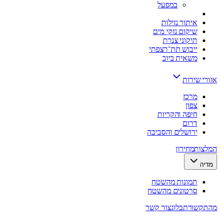
במפעל
איתור נזילות
שיקום נזקי מים
תיקוני צנרת
ייבוש תת־רצפתי
משאית ביוב
אזורי שירות
מרכז
צפון
חיפה והקריות
דרום
ירושלים והסביבה
המלצות
מחירון
מדיה
תמונות מהשטח
סרטונים מהשטח
מהתקשורת
בלוג
צור קשר