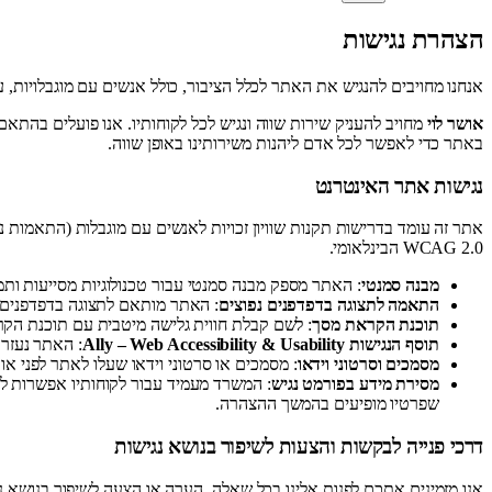
הצהרת נגישות
אנחנו מחויבים להנגיש את האתר לכלל הציבור, כולל אנשים עם מוגבלויות, על פי תקן י
אושר לוי
באתר כדי לאפשר לכל אדם ליהנות משירותינו באופן שווה.
נגישות אתר האינטרנט
WCAG 2.0 הבינלאומי.
מבנה סמנטי
: האתר מספק מבנה סמנטי עבור טכנולוגיות מסייעות ותמיכה בדפוס השימ
התאמה לתצוגה בדפדפנים נפוצים
: האתר מותאם לתצוגה בדפדפנים ה
תוכנת הקראת מסך
: לשם קבלת חווית גלישה מיטבית עם תוכנת הקראת מסך, אנ
תוסף הנגישות Ally – Web Accessibility & Usability
: האתר נעזר בתוסף הנגישות Ally – Web Accessibility & Usability
מסמכים וסרטוני וידאו
: מסמכים או סרטוני וידאו שעלו לאתר לפני אוקטובר 2017 ייתכן שלא נגישים באופן מלא. במידה ונתקלתם במסמך כזה או בסרטון, תוכלו לפנות למשרדנו ונדאג
מסירת מידע בפורמט נגיש
: המשרד מעמיד עבור לקוחותיו אפשרות לק
שפרטיו מופיעים בהמשך ההצהרה.
דרכי פנייה לבקשות והצעות לשיפור בנושא נגישות
אנו מזמינים אתכם לפנות אלינו בכל שאלה, הערה או הצעה לשיפור בנושא נג