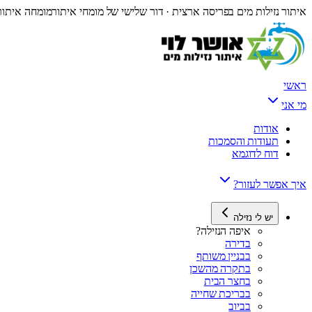
איתור נזילות מים בפריסה ארצית · דור שלישי של מומחי איתור
מומחה איתור 
ראשי
מי אני
אודות
תעודות והסמכות
דוח לדוגמא
איך אפשר לעזור?
יש לי נזילה
איפה הנזילה?
בדירה
בבניין משותף
בתקרה מהשכן
בחצר הבית
בבריכת שחייה
בביוב