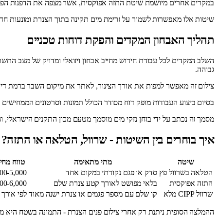
במקרים אחרים מיושמת שיטת התזה אפוקסית, אשר מצפה את הדפנות הפנימי
שיטות אלו מאפשרות לשמור על זרימת מים תקינה בתוך הצנרת ומונעות חד
תהליך האבחון המקדים והפקת דוחות טכניים
גבוהה.
צילום זה מאפשר למפות את אורך הצינור, לאתר את מיקום השבר ברמת דיו
בסיום ביצוע העבודות מופק דוח מסודר הכולל תמונות וסרטונים הממחישים א
מסמך זה נכתב על ידי בוחן נזקי מים מוסמך מטעם מכון התקנים הישראלי,
איך בוחרים בין השיטות - שרוול, הטלאה או התזה?
שיטה
מתי מתאימה
טווח מחי
הטלאה בשרוול פץ
סדק או פגם נקודתי במקום אחד
00-5,000
התזה אפוקסית
בלאי מפושט לאורך קטע צנרת שלם
00-6,000
שרוול CIPP מלא
קו שלם עם מספר פגמים או צנרת ישנה מאוד
לפי אורך 
ההמלצה הסופית ניתנת רק אחרי צילום פנים הצנרת - התמונה בשטח היא 