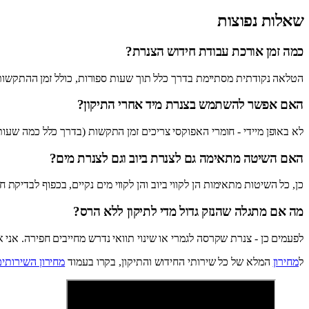
שאלות נפוצות
כמה זמן אורכת עבודת חידוש הצנרת?
הטלאה נקודתית מסתיימת בדרך כלל תוך שעות ספורות, כולל זמן ההתקשות. עבודת שרוול CIPP לקו שלם יכולה לקחת יום עבודה מלא, תלו
האם אפשר להשתמש בצנרת מיד אחרי התיקון?
לא באופן מיידי - חומרי האפוקסי צריכים זמן התקשות (בדרך כלל כמה שעות
האם השיטה מתאימה גם לצנרת ביוב וגם לצנרת מים?
כן, כל השיטות מתאימות הן לקווי ביוב והן לקווי מים נקיים, בכפוף לבדיקת
מה אם מתגלה שהנזק גדול מדי לתיקון ללא הרס?
לפעמים כן - צנרת שקרסה לגמרי או שינוי תוואי נדרש מחייבים חפירה. אני
ל
מחירון
המלא של כל שירותי החידוש והתיקון, בקרו בעמוד
מחירון השירותים