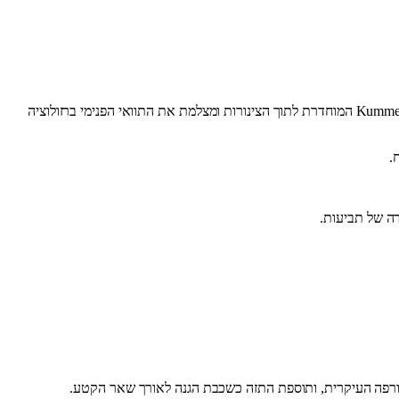
השלב המקדים לכל עבודת חידוש מחייב אבחון ויזואלי ומדויק של מצב התשתית. הבדיקה מבוצעת בעזרת מצלמת סיב אופטי מתקדמת מדגם Kummert K60 HD המוחדרת לתוך הצינורות ומצלמת את התוואי הפנימי ברזולוציה
.
ה של תביעות.
ורפה העיקרית, ותוספת התזה כשכבת הגנה לאורך שאר הקטע.