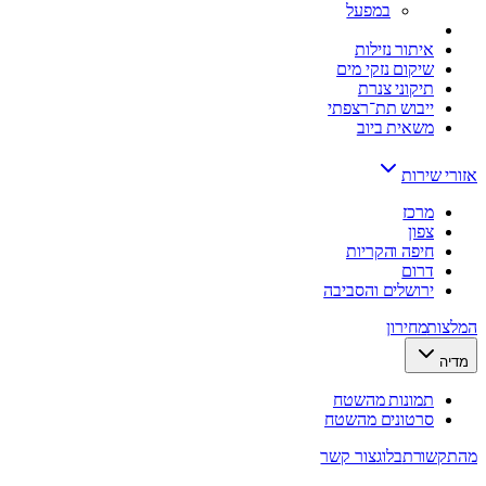
במפעל
איתור נזילות
שיקום נזקי מים
תיקוני צנרת
ייבוש תת־רצפתי
משאית ביוב
אזורי שירות
מרכז
צפון
חיפה והקריות
דרום
ירושלים והסביבה
המלצות
מחירון
מדיה
תמונות מהשטח
סרטונים מהשטח
מהתקשורת
בלוג
צור קשר