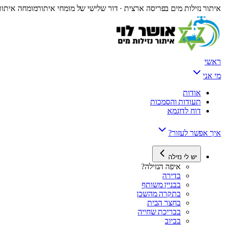
איתור נזילות מים בפריסה ארצית · דור שלישי של מומחי איתור
מומחה איתור 
ראשי
מי אני
אודות
תעודות והסמכות
דוח לדוגמא
איך אפשר לעזור?
יש לי נזילה
איפה הנזילה?
בדירה
בבניין משותף
בתקרה מהשכן
בחצר הבית
בבריכת שחייה
בביוב