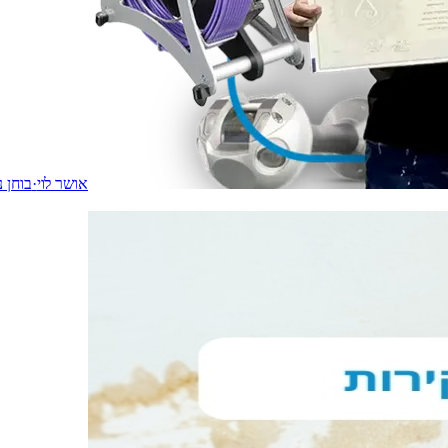
אושר לוי
·
בוחן נ