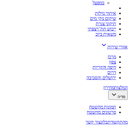
במפעל
איתור נזילות
שיקום נזקי מים
תיקוני צנרת
ייבוש תת־רצפתי
משאית ביוב
אזורי שירות
מרכז
צפון
חיפה והקריות
דרום
ירושלים והסביבה
המלצות
מחירון
מדיה
תמונות מהשטח
סרטונים מהשטח
מהתקשורת
בלוג
צור קשר