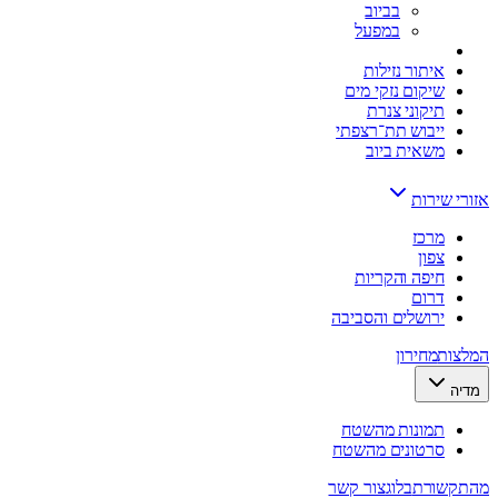
בביוב
במפעל
איתור נזילות
שיקום נזקי מים
תיקוני צנרת
ייבוש תת־רצפתי
משאית ביוב
אזורי שירות
מרכז
צפון
חיפה והקריות
דרום
ירושלים והסביבה
המלצות
מחירון
מדיה
תמונות מהשטח
סרטונים מהשטח
מהתקשורת
בלוג
צור קשר